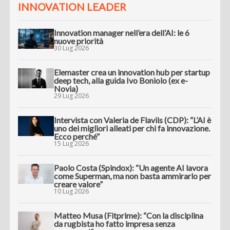
INNOVATION LEADER
Innovation manager nell’era dell’AI: le 6
nuove priorità
30 Lug 2026
Elemaster crea un innovation hub per startup
deep tech, alla guida Ivo Boniolo (ex e-
Novia)
29 Lug 2026
Intervista con Valeria de Flaviis (CDP): “L’AI è
uno dei migliori alleati per chi fa innovazione.
Ecco perché”
15 Lug 2026
Paolo Costa (Spindox): “Un agente AI lavora
come Superman, ma non basta ammirarlo per
creare valore”
10 Lug 2026
Matteo Musa (Fitprime): “Con la disciplina
da rugbista ho fatto impresa senza