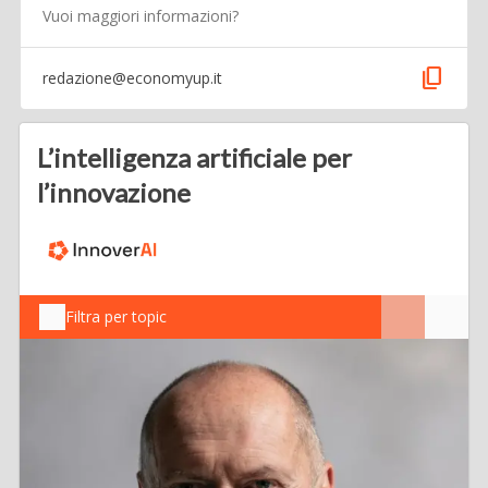
Vuoi maggiori informazioni?
content_copy
redazione@economyup.it
L’intelligenza artificiale per
l’innovazione
Filtra per topic