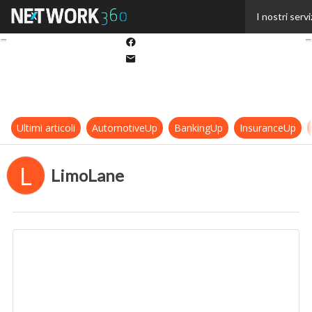
Twitter
I nostri servi
Linkedin
Facebook
Email
Ultimi articoli
AutomotiveUp
BankingUp
InsuranceUp
L
LimoLane