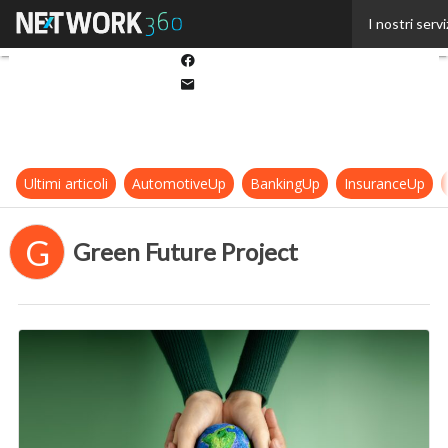
Twitter
I nostri servi
Linkedin
Facebook
Email
Ultimi articoli
AutomotiveUp
BankingUp
InsuranceUp
G
Green Future Project