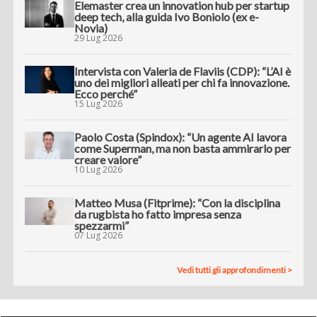
Elemaster crea un innovation hub per startup
deep tech, alla guida Ivo Boniolo (ex e-
Novia)
29 Lug 2026
Intervista con Valeria de Flaviis (CDP): “L’AI è
uno dei migliori alleati per chi fa innovazione.
Ecco perché”
15 Lug 2026
Paolo Costa (Spindox): “Un agente AI lavora
come Superman, ma non basta ammirarlo per
creare valore”
10 Lug 2026
Matteo Musa (Fitprime): “Con la disciplina
da rugbista ho fatto impresa senza
spezzarmi”
07 Lug 2026
Vedi tutti gli approfondimenti >