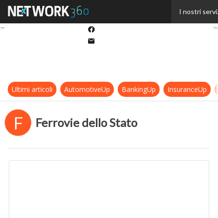
Twitter
I nostri servi
Linkedin
Facebook
Email
Ultimi articoli
AutomotiveUp
BankingUp
InsuranceUp
F
Ferrovie dello Stato