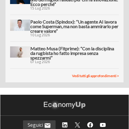
Ecco perché”
15 Lug 2026
Paolo Costa (Spindox): “Un agente AI lavora
come Superman, ma non basta ammirarlo per
creare valore”
10 Lug 2026
Matteo Musa (Fitprime): “Con la disciplina
da rugbista ho fatto impresa senza
spezzarmi”
07 Lug 2026
Vedi tutti gli approfondimenti >
Seguici