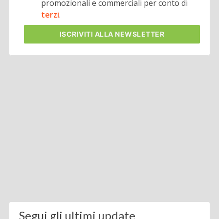
promozionali e commerciali per conto di
terzi
.
ISCRIVITI
ALLA NEWSLETTER
Segui gli ultimi update