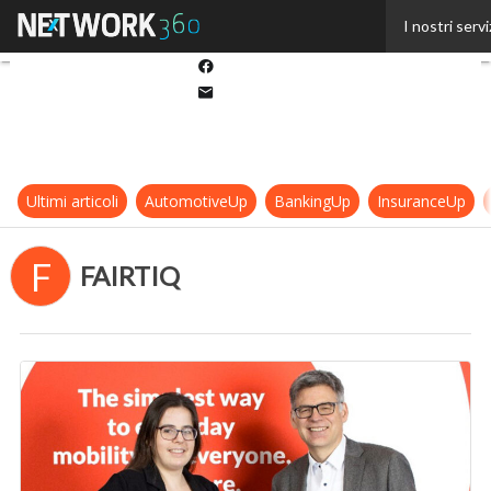
Twitter
I nostri servi
Linkedin
Facebook
Email
Ultimi articoli
AutomotiveUp
BankingUp
InsuranceUp
F
FAIRTIQ