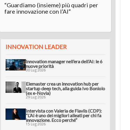
“Guardiamo (insieme) più quadri per
Inter
fare innovazione con l’AI”
“L’AI 
innov
INNOVATION LEADER
Innovation manager nell’era dell’AI: le 6
nuove priorità
30 Lug 2026
Elemaster crea un innovation hub per
startup deep tech, alla guida Ivo Boniolo
(ex e-Novia)
29 Lug 2026
Intervista con Valeria de Flaviis (CDP):
“L’AI è uno dei migliori alleati per chi fa
innovazione. Ecco perché”
15 Lug 2026