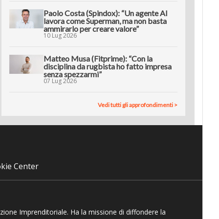
Paolo Costa (Spindox): “Un agente AI
lavora come Superman, ma non basta
ammirarlo per creare valore”
10 Lug 2026
Matteo Musa (Fitprime): “Con la
disciplina da rugbista ho fatto impresa
senza spezzarmi”
07 Lug 2026
Vedi tutti gli approfondimenti >
kie Center
azione Imprenditoriale. Ha la missione di diffondere la