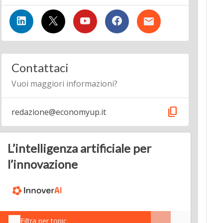
Contattaci
Vuoi maggiori informazioni?
content_copy
redazione@economyup.it
L’intelligenza artificiale per
l’innovazione
Filtra per topic