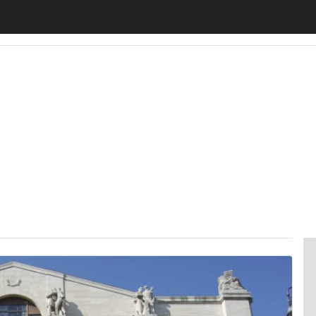
motiveUp
BankingUp
InsuranceUp
RetailUp
SmartM