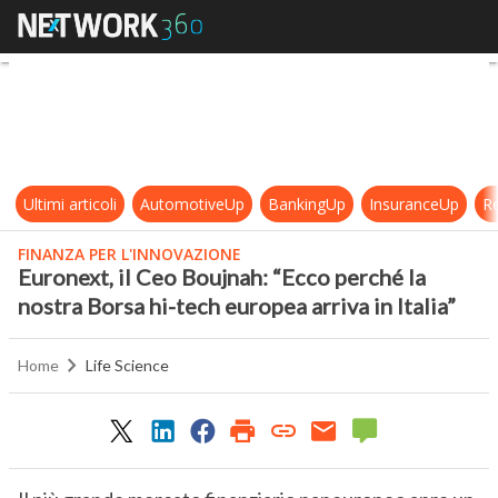
Euronext, il Ceo Boujnah: “Ecco per
Ultimi articoli
AutomotiveUp
BankingUp
InsuranceUp
Re
FINANZA PER L'INNOVAZIONE
Euronext, il Ceo Boujnah: “Ecco perché la
nostra Borsa hi-tech europea arriva in Italia”
Home
Life Science