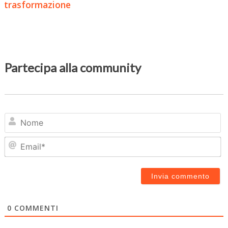
trasformazione
Partecipa alla community
N
Em
0
COMMENTI