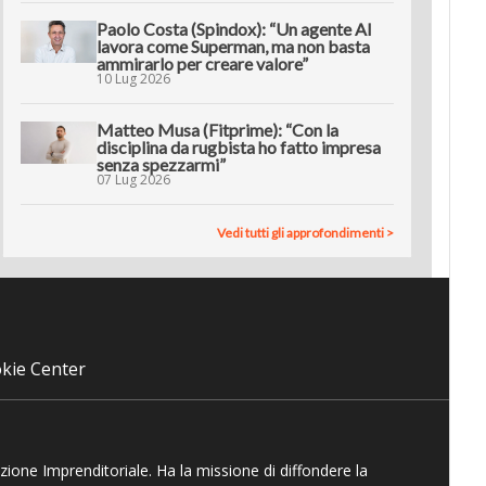
Paolo Costa (Spindox): “Un agente AI
lavora come Superman, ma non basta
ammirarlo per creare valore”
10 Lug 2026
Matteo Musa (Fitprime): “Con la
disciplina da rugbista ho fatto impresa
senza spezzarmi”
07 Lug 2026
Vedi tutti gli approfondimenti >
kie Center
azione Imprenditoriale. Ha la missione di diffondere la