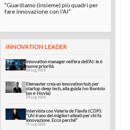
“Guardiamo (insieme) più quadri per
Inter
fare innovazione con l’AI”
“L’AI 
innov
INNOVATION LEADER
Innovation manager nell’era dell’AI: le 6
nuove priorità
30 Lug 2026
Elemaster crea un innovation hub per
startup deep tech, alla guida Ivo Boniolo
(ex e-Novia)
29 Lug 2026
Intervista con Valeria de Flaviis (CDP):
“L’AI è uno dei migliori alleati per chi fa
innovazione. Ecco perché”
15 Lug 2026