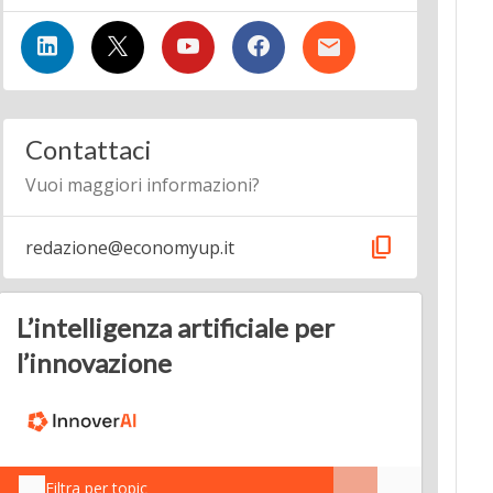
Contattaci
Vuoi maggiori informazioni?
content_copy
redazione@economyup.it
L’intelligenza artificiale per
l’innovazione
Filtra per topic