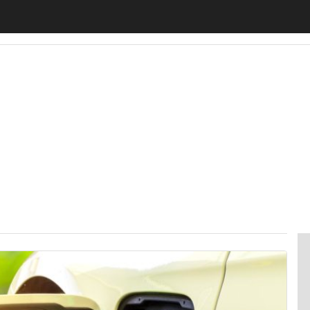
motiveUp
BankingUp
InsuranceUp
RetailUp
SmartM