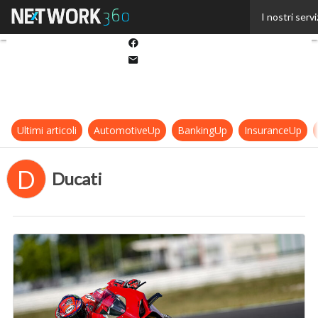
Twitter
I nostri servi
Linkedin
Facebook
Email
Ultimi articoli
AutomotiveUp
BankingUp
InsuranceUp
D
Ducati