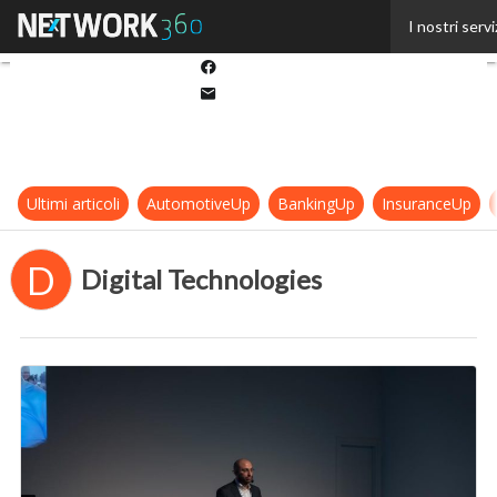
Twitter
I nostri servi
Linkedin
Facebook
Email
Ultimi articoli
AutomotiveUp
BankingUp
InsuranceUp
D
Digital Technologies