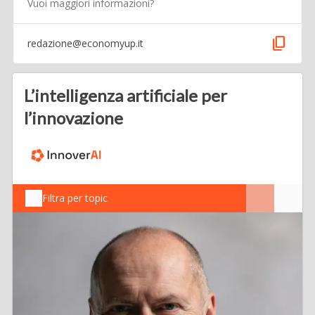
Vuoi maggiori informazioni?
content_copy
redazione@economyup.it
L’intelligenza artificiale per
l’innovazione
Filtra per topic