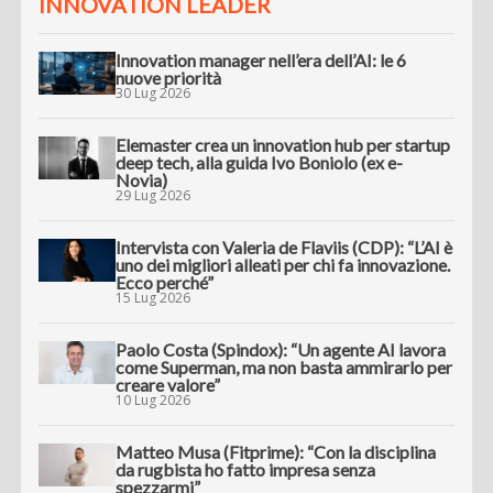
INNOVATION LEADER
Innovation manager nell’era dell’AI: le 6
nuove priorità
30 Lug 2026
Elemaster crea un innovation hub per startup
deep tech, alla guida Ivo Boniolo (ex e-
Novia)
29 Lug 2026
Intervista con Valeria de Flaviis (CDP): “L’AI è
uno dei migliori alleati per chi fa innovazione.
Ecco perché”
15 Lug 2026
Paolo Costa (Spindox): “Un agente AI lavora
come Superman, ma non basta ammirarlo per
creare valore”
10 Lug 2026
Matteo Musa (Fitprime): “Con la disciplina
da rugbista ho fatto impresa senza
spezzarmi”