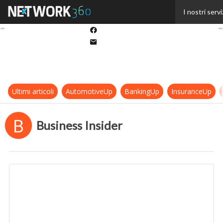
Twitter
I nostri servi
Linkedin
Facebook
Email
Ultimi articoli
AutomotiveUp
BankingUp
InsuranceUp
B
Business Insider