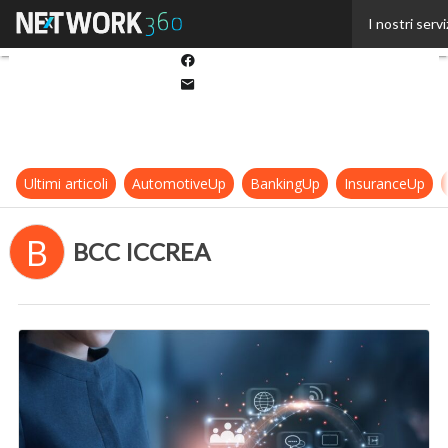
Twitter
I nostri servi
Linkedin
Facebook
Email
Ultimi articoli
AutomotiveUp
BankingUp
InsuranceUp
B
BCC ICCREA