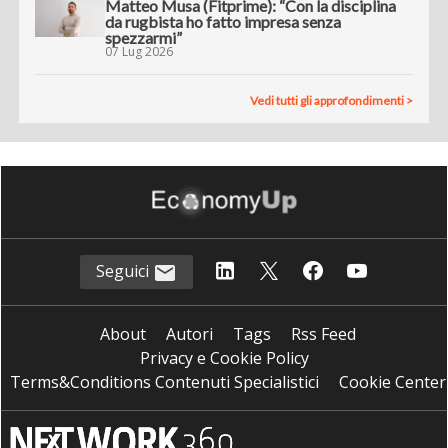
Matteo Musa (Fitprime): “Con la disciplina
da rugbista ho fatto impresa senza
spezzarmi”
07 Lug 2026
Vedi tutti gli approfondimenti >
Seguici
About
Autori
Tags
Rss Feed
Privacy e Cookie Policy
Terms&Conditions Contenuti Specialistici
Cookie Center