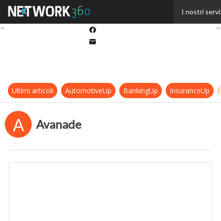
Twitter
I nostri servi
Linkedin
Facebook
Email
Ultimi articoli
AutomotiveUp
BankingUp
InsuranceUp
A
Avanade