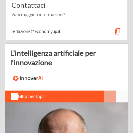
Contattaci
Vuoi maggiori informazioni?
content_copy
redazione@economyup.it
L’intelligenza artificiale per
l’innovazione
Filtra per topic