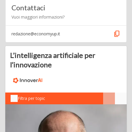
Contattaci
Vuoi maggiori informazioni?
content_copy
redazione@economyup.it
L’intelligenza artificiale per
l’innovazione
Filtra per topic