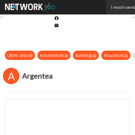
Twitter
I nostri servi
Linkedin
Facebook
Email
Ultimi articoli
AutomotiveUp
BankingUp
InsuranceUp
A
Argentea