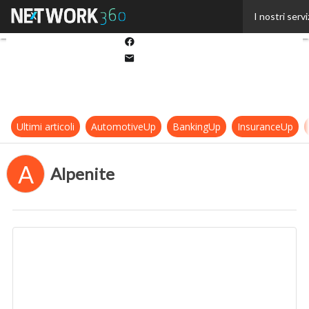
Twitter
I nostri servi
Linkedin
Facebook
Email
Ultimi articoli
AutomotiveUp
BankingUp
InsuranceUp
A
Alpenite