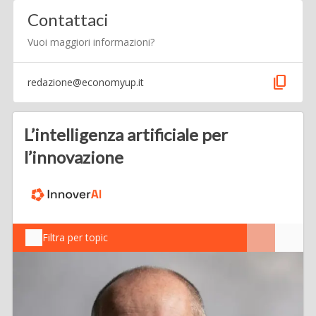
Contattaci
Vuoi maggiori informazioni?
content_copy
redazione@economyup.it
L’intelligenza artificiale per
l’innovazione
Filtra per topic