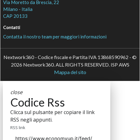
Via Moretto da Brescia, 22
Milano - Italia
CAP 20133
Contatti
Contatta il nostro team per maggiori informazioni
Nextwork360 - Codice fiscale e Partita IVA 13868590962 - ©
2026 Nextwork360. ALL RIGHTS RESERVED. ISP AWS
Mappa del sito
close
Codice Rss
Clicca sul pulsante per copiare il link
RSS negli appunti.
RSS link