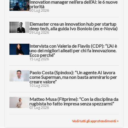
Innovation manager nell’era dell’AI: le 6 nuove
priorità
30 Lug 2026
Elemaster crea un innovation hub per startup
deep tech, alla guida Ivo Boniolo (ex e-Novia)
29 Lug 2026
Intervista con Valeria de Flaviis (CDP): “L’AI è
uno dei migliori alleati per chi fa innovazione.
Ecco perché”
15 Lug 2026
Paolo Costa (Spindox): “Un agente AI lavora
come Superman, ma non basta ammirarlo per
creare valore”
10 Lug 2026
Matteo Musa (Fitprime): “Con la disciplina da
rugbista ho fatto impresa senza spezzarmi”
07 Lug 2026
Vedi tutti gli approfondimenti >