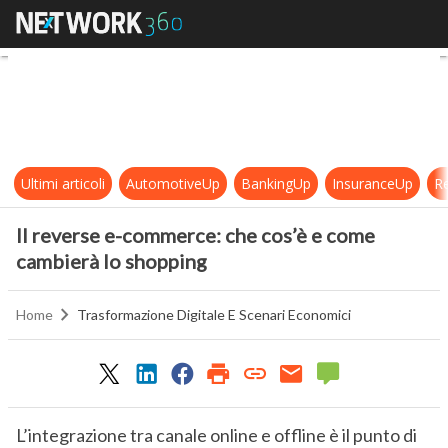
Il reverse e-commerce: che cos’è 
Ultimi articoli
AutomotiveUp
BankingUp
InsuranceUp
Re
Il reverse e-commerce: che cos’è e come
cambierà lo shopping
Home
Trasformazione Digitale E Scenari Economici
L’integrazione tra canale online e offline è il punto di