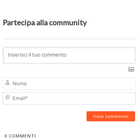
Partecipa alla community
N
Em
0
COMMENTI