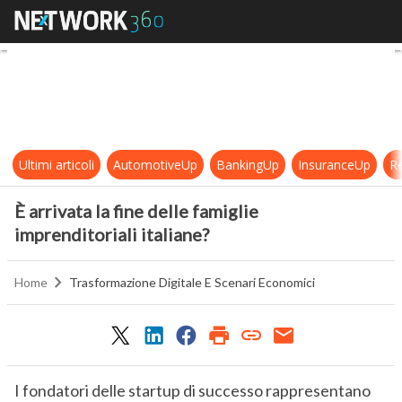
È arrivata la fine delle famiglie impr
Ultimi articoli
AutomotiveUp
BankingUp
InsuranceUp
Re
È arrivata la fine delle famiglie
imprenditoriali italiane?
Home
Trasformazione Digitale E Scenari Economici
I fondatori delle startup di successo rappresentano