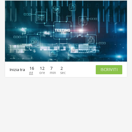
16
12
7
2
Inizia tra
ISCRIVITI