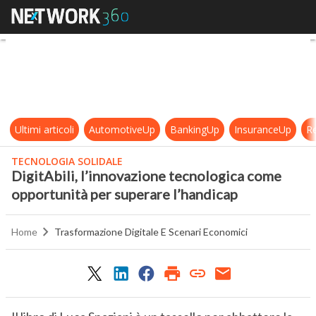
DigitAbili, l’innovazione tecnolog
Ultimi articoli
AutomotiveUp
BankingUp
InsuranceUp
Re
TECNOLOGIA SOLIDALE
DigitAbili, l’innovazione tecnologica come
opportunità per superare l’handicap
Home
Trasformazione Digitale E Scenari Economici