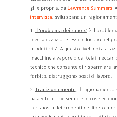
gli è propria, da
Lawrence Summers
. 
intervista
, sviluppano un ragionament
1.
Il ‘problema dei robots’
è il problem
meccanizzazione: essi inducono nel pr
produttività. A questo livello di astraz
macchine a vapore o dai telai meccanici
tecnico che consente di risparmiare la
forbito, distruggono posti di lavoro.
2.
Tradizionalmente
, il ragionamento 
ha avuto, come sempre in cose economic
la risposta dei credenti nel libero mer
loro equivalenti, sarebbero stati riasso