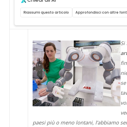
Chiedi all'AI
Riassumi questo articolo
Approfondisci con altre font
Si
art
fi
ni
se
ta
vo
ve
paesi più o meno lontani, l’abbiamo sent