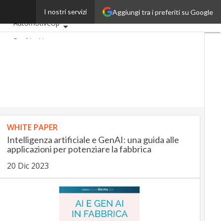
dito
I nostri servizi
Aggiungi tra i preferiti su Google
Ultimi articoli
AutomotiveUp
BankingUp
InsuranceUp
RetailUp
SmartMobilityUp
Proptech
Startup
WHITE PAPER
Intelligenza artificiale e GenAI: una guida alle
applicazioni per potenziare la fabbrica
20 Dic 2023