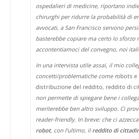
ospedalieri di medicine, riportano indiet
chirurghi per ridurre la probabilità di er
avvocati, a San Francisco servono persin
basterebbe copiare ma certo lo sforzo n
accontentiamoci del convegno, noi italia
In una intervista utile assai, il mio coll
concetti/problematiche come r
obots e i
distribuzione del reddito, reddito di c
non permette di spiegare bene i collega
meriterebbe ben altro sviluppo. Ci prov
reader-friendly. In breve: che ci azzecc
robot
, con l’ultimo, il
reddito di cittad