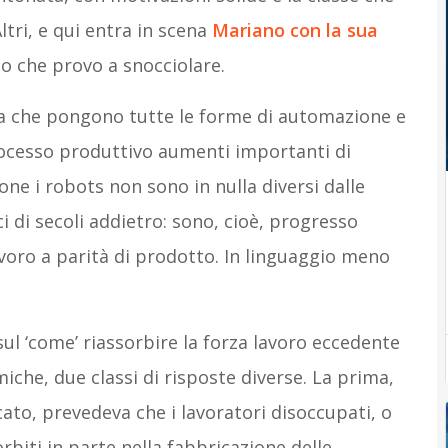
Altri, e qui entra in scena
Mariano con la sua
o che provo a snocciolare.
a che pongono tutte le forme di automazione e
ocesso produttivo aumenti importanti di
ione i robots non sono in nulla diversi dalle
 di secoli addietro: sono, cioè, progresso
voro a parità di prodotto. In linguaggio meno
sul ‘come’ riassorbire la forza lavoro eccedente
he, due classi di risposte diverse. La prima,
cato, prevedeva che i lavoratori disoccupati, o
rbiti in parte nella fabbricazione delle