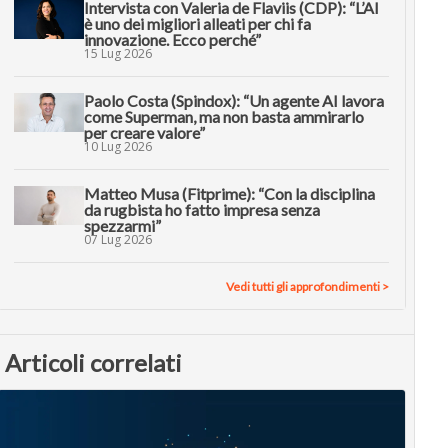
Intervista con Valeria de Flaviis (CDP): “L’AI
è uno dei migliori alleati per chi fa
innovazione. Ecco perché”
15 Lug 2026
Paolo Costa (Spindox): “Un agente AI lavora
come Superman, ma non basta ammirarlo
per creare valore”
10 Lug 2026
Matteo Musa (Fitprime): “Con la disciplina
da rugbista ho fatto impresa senza
spezzarmi”
07 Lug 2026
Vedi tutti gli approfondimenti >
Articoli correlati