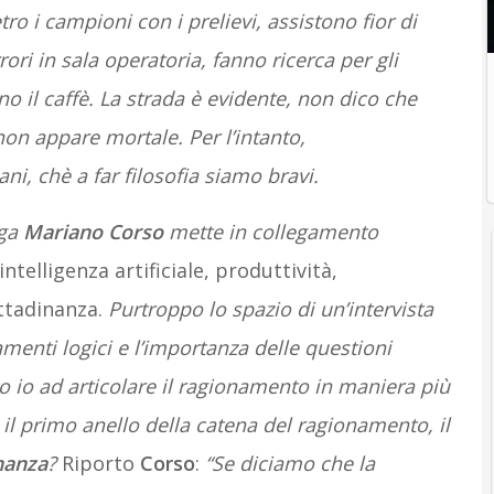
ro i campioni con i prelievi, assistono fior di
rori in sala operatoria, fanno ricerca per gli
o il caffè. La strada è evidente, non dico che
on appare mortale. Per l’intanto,
ni, chè a far filosofia siamo bravi.
ega
Mariano Corso
mette in collegamento
ntelligenza artificiale, produttività,
ittadinanza.
Purtroppo lo spazio di un’intervista
menti logici e l’importanza delle questioni
o io ad articolare il ragionamento in maniera più
a il primo anello della catena del ragionamento, il
inanza
?
Riporto
Corso
:
“
Se diciamo che la