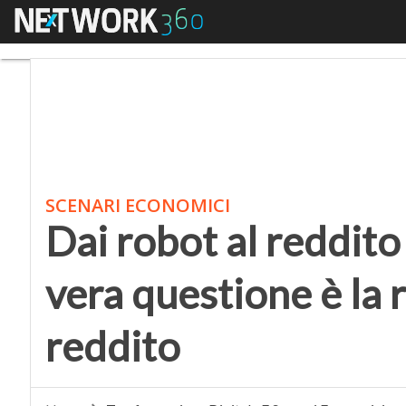
Menu
Dai robot al reddito di
SCENARI ECONOMICI
Dai robot al reddito 
vera questione è la 
reddito