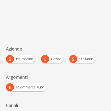
Aziende
B
C
S
Brumbrum
Cazoo
Stellantis
Argomenti
E
eCommerce Auto
Canali