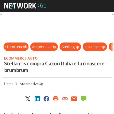
Stellantis compra Cazoo Italia e f
Ultimi articoli
AutomotiveUp
BankingUp
InsuranceUp
Re
ECOMMERCE AUTO
Stellantis compra Cazoo Italia e fa rinascere
brumbrum
Home
AutomotiveUp