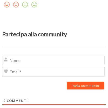
Partecipa alla community
N
Em
0
COMMENTI