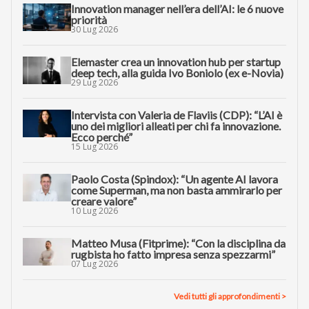
Innovation manager nell’era dell’AI: le 6 nuove
priorità
30 Lug 2026
Elemaster crea un innovation hub per startup
deep tech, alla guida Ivo Boniolo (ex e-Novia)
29 Lug 2026
Intervista con Valeria de Flaviis (CDP): “L’AI è
uno dei migliori alleati per chi fa innovazione.
Ecco perché”
15 Lug 2026
Paolo Costa (Spindox): “Un agente AI lavora
come Superman, ma non basta ammirarlo per
creare valore”
10 Lug 2026
Matteo Musa (Fitprime): “Con la disciplina da
rugbista ho fatto impresa senza spezzarmi”
07 Lug 2026
Vedi tutti gli approfondimenti >