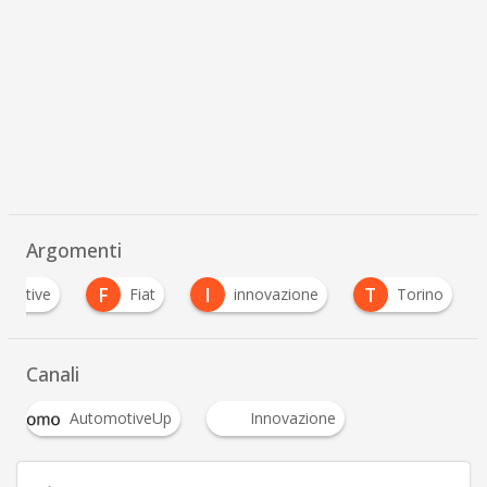
Argomenti
F
I
T
omotive
Fiat
innovazione
Torino
Canali
AutomotiveUp
Innovazione