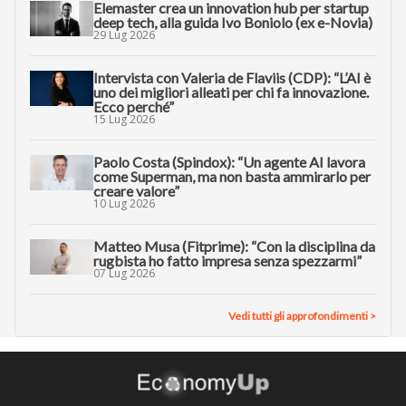
Elemaster crea un innovation hub per startup
deep tech, alla guida Ivo Boniolo (ex e-Novia)
29 Lug 2026
Intervista con Valeria de Flaviis (CDP): “L’AI è
uno dei migliori alleati per chi fa innovazione.
Ecco perché”
15 Lug 2026
Paolo Costa (Spindox): “Un agente AI lavora
come Superman, ma non basta ammirarlo per
creare valore”
10 Lug 2026
Matteo Musa (Fitprime): “Con la disciplina da
rugbista ho fatto impresa senza spezzarmi”
07 Lug 2026
Vedi tutti gli approfondimenti >