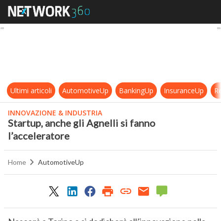
Startup, anche gli Agnelli si fanno 
Ultimi articoli
AutomotiveUp
BankingUp
InsuranceUp
Re
INNOVAZIONE & INDUSTRIA
Startup, anche gli Agnelli si fanno
l’acceleratore
Home
AutomotiveUp