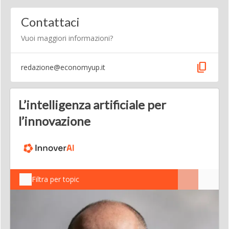
Contattaci
Vuoi maggiori informazioni?
content_copy
redazione@economyup.it
L’intelligenza artificiale per
l’innovazione
Filtra per topic