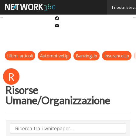
Twitter
I nostri servi
Linkedin
Facebook
Email
Ultimi articoli
AutomotiveUp
BankingUp
InsuranceUp
R
Risorse
Umane/Organizzazione