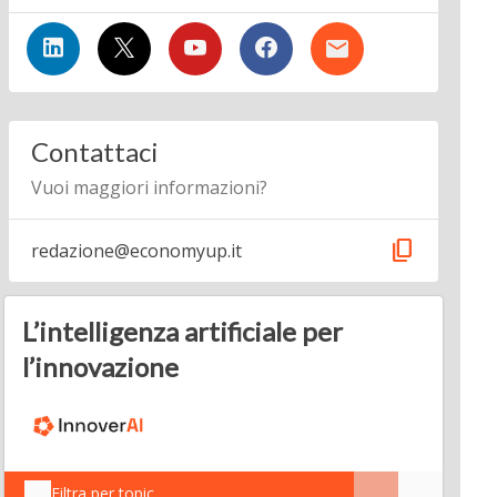
Contattaci
Vuoi maggiori informazioni?
content_copy
redazione@economyup.it
L’intelligenza artificiale per
l’innovazione
Filtra per topic