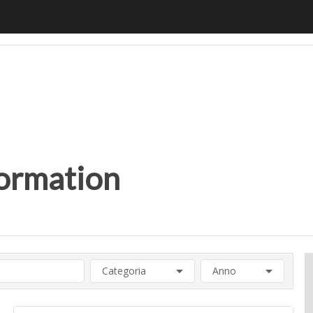
motiveUp
BankingUp
InsuranceUp
RetailUp
SmartM
formation
Categoria
Anno