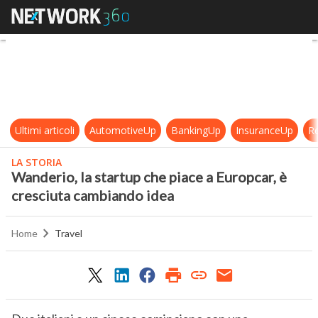
Wanderio, la startup che piace a E
Ultimi articoli
AutomotiveUp
BankingUp
InsuranceUp
Re
LA STORIA
Wanderio, la startup che piace a Europcar, è
cresciuta cambiando idea
Home
Travel