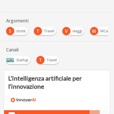
Argomenti
T
V
W
W
Travel
viaggi
WCap
Working
…
Canali
T
Startup
Travel
L’intelligenza artificiale per
l’innovazione