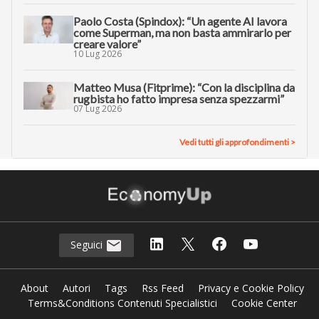
Paolo Costa (Spindox): “Un agente AI lavora
come Superman, ma non basta ammirarlo per
creare valore”
10 Lug 2026
Matteo Musa (Fitprime): “Con la disciplina da
rugbista ho fatto impresa senza spezzarmi”
07 Lug 2026
Vedi tutti gli approfondimenti >
Seguici
About
Autori
Tags
Rss Feed
Privacy e Cookie Policy
Terms&Conditions Contenuti Specialistici
Cookie Center