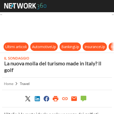
La nuova molla del turismo made in I
Ultimi articoli
AutomotiveUp
BankingUp
InsuranceUp
Re
IL SONDAGGIO
La nuova molla del turismo made in Italy? Il
golf
Home
Travel