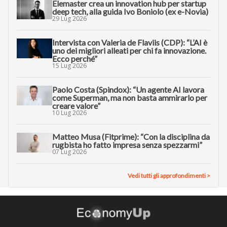
Elemaster crea un innovation hub per startup
deep tech, alla guida Ivo Boniolo (ex e-Novia)
29 Lug 2026
Intervista con Valeria de Flaviis (CDP): “L’AI è
uno dei migliori alleati per chi fa innovazione.
Ecco perché”
15 Lug 2026
Paolo Costa (Spindox): “Un agente AI lavora
come Superman, ma non basta ammirarlo per
creare valore”
10 Lug 2026
Matteo Musa (Fitprime): “Con la disciplina da
rugbista ho fatto impresa senza spezzarmi”
07 Lug 2026
Vedi tutti gli approfondimenti >