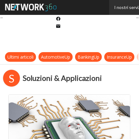
Twitter
I nostri servi
Linkedin
Facebook
Email
Ultimi articoli
AutomotiveUp
BankingUp
InsuranceUp
S
Soluzioni & Applicazioni