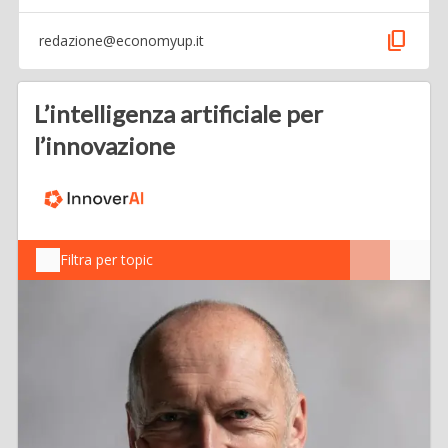
content_copy
redazione@economyup.it
L’intelligenza artificiale per
l’innovazione
Filtra per topic