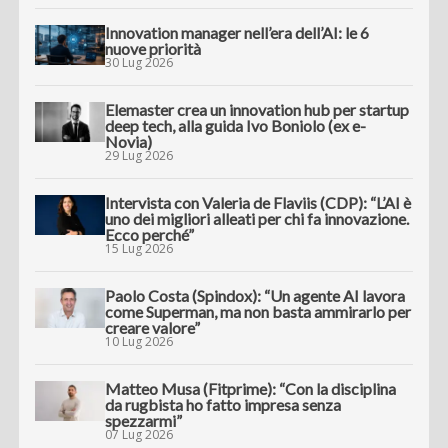
Innovation manager nell’era dell’AI: le 6
nuove priorità
30 Lug 2026
Elemaster crea un innovation hub per startup
deep tech, alla guida Ivo Boniolo (ex e-
Novia)
29 Lug 2026
Intervista con Valeria de Flaviis (CDP): “L’AI è
uno dei migliori alleati per chi fa innovazione.
Ecco perché”
15 Lug 2026
Paolo Costa (Spindox): “Un agente AI lavora
come Superman, ma non basta ammirarlo per
creare valore”
10 Lug 2026
Matteo Musa (Fitprime): “Con la disciplina
da rugbista ho fatto impresa senza
spezzarmi”
07 Lug 2026