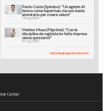
Paolo Costa (Spindox): “Un agente AI
lavora come Superman, ma non basta
ammirarlo per creare valore”
10 Lug 2026
Matteo Musa (Fitprime): “Con la
disciplina da rugbista ho fatto impresa
senza spezzarmi”
07 Lug 2026
Vedi tutti gli approfondimenti >
kie Center