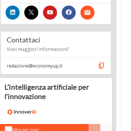
Contattaci
Vuoi maggiori informazioni?
content_copy
redazione@economyup.it
L’intelligenza artificiale per
l’innovazione
Filtra per topic