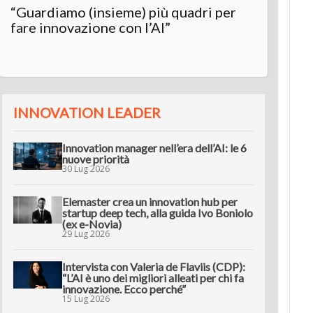
“Guardiamo (insieme) più quadri per
Inter
fare innovazione con l’AI”
“L’AI 
innov
INNOVATION LEADER
Innovation manager nell’era dell’AI: le 6
nuove priorità
30 Lug 2026
Elemaster crea un innovation hub per
startup deep tech, alla guida Ivo Boniolo
(ex e-Novia)
29 Lug 2026
Intervista con Valeria de Flaviis (CDP):
“L’AI è uno dei migliori alleati per chi fa
innovazione. Ecco perché”
15 Lug 2026