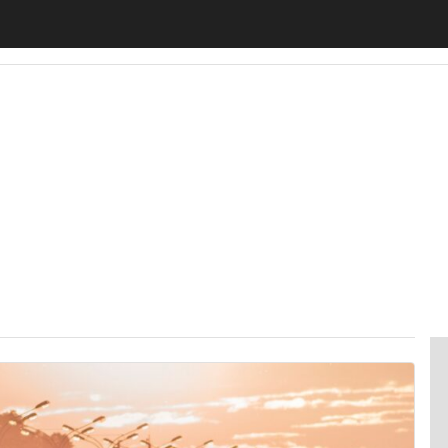
motiveUp
BankingUp
InsuranceUp
RetailUp
SmartM