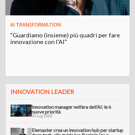
AI TRANSFORMATION
“Guardiamo (insieme) più quadri per fare
innovazione con l’AI”
INNOVATION LEADER
Innovation manager nell’era dell’AI: le 6
nuove priorità
30 Lug 2026
Elemaster crea un innovation hub per startup
deep tech, alla guida Ivo Boniolo (ex e-