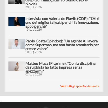
Novia)
29 Lug 2026
Intervista con Valeria de Flaviis (CDP): “L’AI è
uno dei migliori alleati per chi fa innovazione.
Ecco perché”
15 Lug 2026
Paolo Costa (Spindox): “Un agente AI lavora
come Superman, ma non basta ammirarlo per
creare valore”
10 Lug 2026
Matteo Musa (Fitprime): “Con la disciplina
da rugbista ho fatto impresa senza
spezzarmi”
07 Lug 2026
Vedi tutti gli approfondimenti >