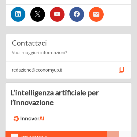
Contattaci
Vuoi maggiori informazioni?
content_copy
redazione@economyup.it
L’intelligenza artificiale per
l’innovazione