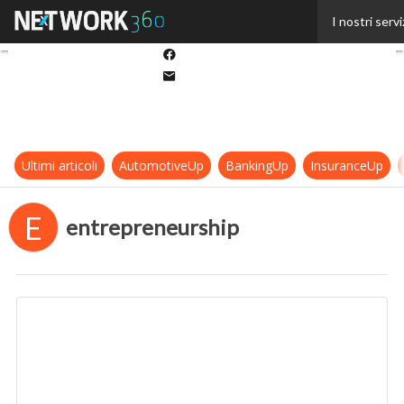
Twitter
I nostri servi
Linkedin
Facebook
Email
Ultimi articoli
AutomotiveUp
BankingUp
InsuranceUp
E
entrepreneurship