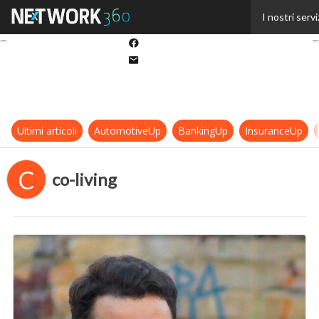
Twitter
I nostri servi
Linkedin
Facebook
Email
Ultimi articoli
AutomotiveUp
BankingUp
InsuranceUp
C
co-living