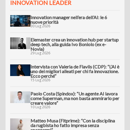
INNOVATION LEADER
Innovation manager nell’era dell’AI: le 6
nuove priorità
30 Lug 2026
Elemaster crea un innovation hub per startup
deep tech, alla guida Ivo Boniolo (ex e-
Novia)
29 Lug 2026
Intervista con Valeria de Flaviis (CDP): “L’AI è
uno dei migliori alleati per chi fa innovazione.
Ecco perché”
15 Lug 2026
Paolo Costa (Spindox): “Un agente AI lavora
come Superman, ma non basta ammirarlo per
creare valore”
10 Lug 2026
Matteo Musa (Fitprime): “Con la disciplina
da rugbista ho fatto impresa senza
spezzarmi”