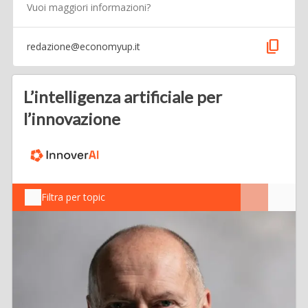
Vuoi maggiori informazioni?
content_copy
redazione@economyup.it
L’intelligenza artificiale per
l’innovazione
Filtra per topic