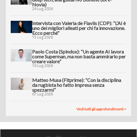
Novia)
29 Lug 2026
Intervista con Valeria de Flaviis (CDP): “L’AI è
uno dei migliori alleati per chi fa innovazione.
Ecco perché”
15 Lug 2026
Paolo Costa (Spindox): “Un agente AI lavora
come Superman, ma non basta ammirarlo per
creare valore”
10 Lug 2026
Matteo Musa (Fitprime): “Con la disciplina
da rugbista ho fatto impresa senza
spezzarmi”
07 Lug 2026
Vedi tutti gli approfondimenti >