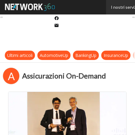
Twitter
I nostri servi
Linkedin
Facebook
Email
Ultimi articoli
AutomotiveUp
BankingUp
InsuranceUp
A
Assicurazioni On-Demand