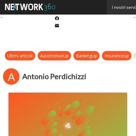
Twitter
I nostri servi
Linkedin
Facebook
Email
Ultimi articoli
AutomotiveUp
BankingUp
InsuranceUp
A
Antonio Perdichizzi