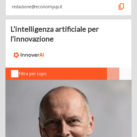
content_copy
redazione@economyup.it
L’intelligenza artificiale per
l’innovazione
Filtra per topic