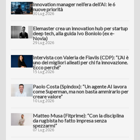
Innovation manager nell’era dell’AI: le 6
nuove priorità
30 Lug 2026
Elemaster crea un innovation hub per startup
deep tech, alla guida Ivo Boniolo (ex e-
Novia)
29 Lug 2026
Intervista con Valeria de Flaviis (CDP): “L’AI è
uno dei migliori alleati per chi fa innovazione.
Ecco perché”
15 Lug 2026
Paolo Costa (Spindox): “Un agente AI lavora
come Superman, ma non basta ammirarlo per
creare valore”
10 Lug 2026
Matteo Musa (Fitprime): “Con la disciplina
da rugbista ho fatto impresa senza
spezzarmi”
07 Lug 2026