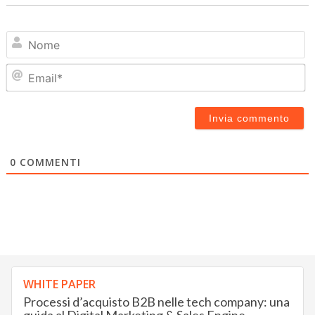
N
Em
0
COMMENTI
WHITE PAPER
Processi d’acquisto B2B nelle tech company: una