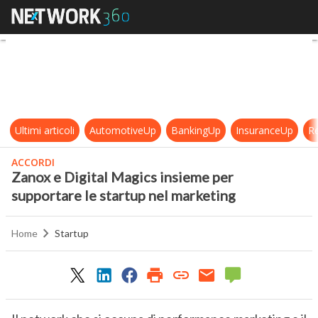
Zanox e Digital Magics insieme per
Ultimi articoli
AutomotiveUp
BankingUp
InsuranceUp
Re
ACCORDI
Zanox e Digital Magics insieme per
supportare le startup nel marketing
Home
Startup