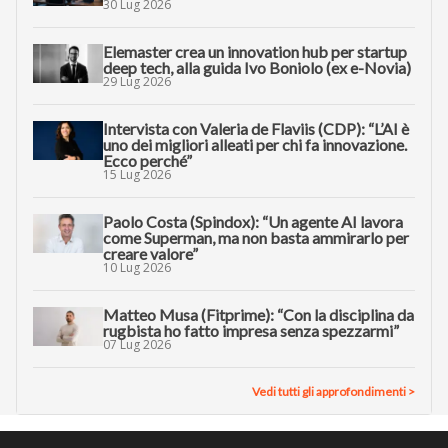
30 Lug 2026
Elemaster crea un innovation hub per startup
deep tech, alla guida Ivo Boniolo (ex e-Novia)
29 Lug 2026
Intervista con Valeria de Flaviis (CDP): “L’AI è
uno dei migliori alleati per chi fa innovazione.
Ecco perché”
15 Lug 2026
Paolo Costa (Spindox): “Un agente AI lavora
come Superman, ma non basta ammirarlo per
creare valore”
10 Lug 2026
Matteo Musa (Fitprime): “Con la disciplina da
rugbista ho fatto impresa senza spezzarmi”
07 Lug 2026
Vedi tutti gli approfondimenti >