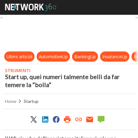
Start up, quei numeri talmente belli
Ultimi articoli
AutomotiveUp
BankingUp
InsuranceUp
Re
STRUMENTI
Start up, quei numeri talmente belli da far
temere la “bolla”
Home
Startup