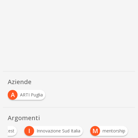
Aziende
A
ARTI Puglia
Argomenti
I
M
contest
Innovazione Sud Italia
mentorship