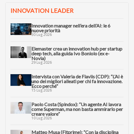
INNOVATION LEADER
Innovation manager nell’era dell’AI: le 6
nuove priorità
30 Lug 2026
Elemaster crea un innovation hub per startup
deep tech, alla guida Ivo Boniolo (ex e-
Novia)
29 Lug 2026
Intervista con Valeria de Flaviis (CDP): “L’AI è
uno dei migliori alleati per chi fa innovazione.
Ecco perché”
15 Lug 2026
Paolo Costa (Spindox): “Un agente AI lavora
come Superman, ma non basta ammirarlo per
creare valore”
10 Lug 2026
Matteo Musa (Fitprime): “Con la disciplina