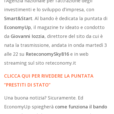
l’Agenzia nazionale per l’attrazione degli
investimenti e lo sviluppo d’impresa, con
Smart&Start
. Al bando è dedicata la puntata di
EconomyUp
, il magazine tv ideato e condotto
da
Giovanni Iozzia
, direttore del sito da cui è
nata la trasmissione, andata in onda martedì 3
alle 22 su
ReteconomySky816
e in web
streaming sul sito reteconomy.it
CLICCA QUI PER RIVEDERE LA PUNTATA
“PRESTITI DI STATO”
Una buona notizia? Sicuramente. Ed
EconomyUp spiegherà
come funziona il bando