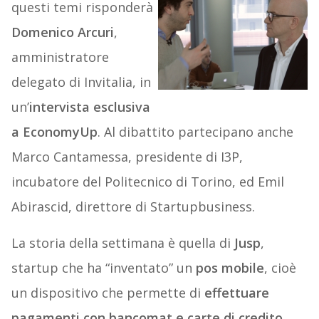
questi temi risponderà
Domenico Arcuri
,
amministratore
delegato di Invitalia, in
un’
intervista esclusiva
a EconomyUp
. Al dibattito partecipano anche
Marco Cantamessa, presidente di I3P,
incubatore del Politecnico di Torino, ed Emil
Abirascid, direttore di Startupbusiness.
La storia della settimana è quella di
Jusp
,
startup che ha “inventato” un
pos mobile
, cioè
un dispositivo che permette di
effettuare
pagamenti con bancomat e carte di credito