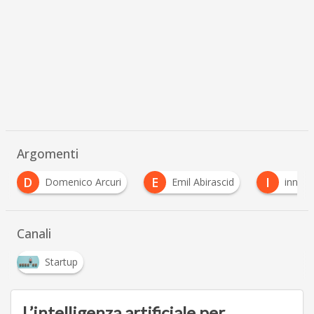
Argomenti
E
I
I
Emil Abirascid
innovazione
Invitalia
Canali
Startup
L’intelligenza artificiale per