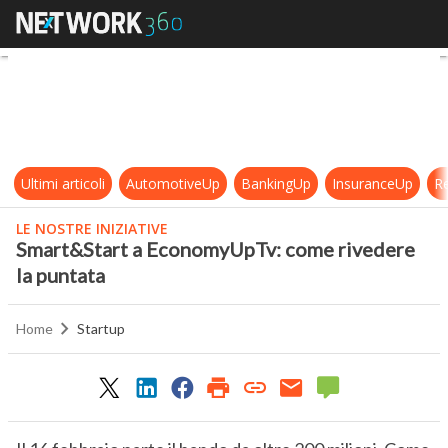
Smart&Start a EconomyUpTv: come
Ultimi articoli
AutomotiveUp
BankingUp
InsuranceUp
Re
LE NOSTRE INIZIATIVE
Smart&Start a EconomyUpTv: come rivedere
la puntata
Home
Startup