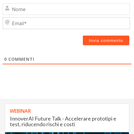
N
Em
0
COMMENTI
WEBINAR
InnoverAI Future Talk - Accelerare prototipi e
test, riducendo rischi e costi