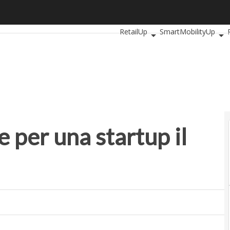
er una startup il go-to-market
Ultimi articoli
AutomotiveUp
B
RetailUp
SmartMobilityUp
 per una startup il