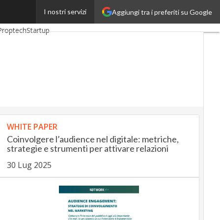
I nostri servizi
Aggiungi tra i preferiti su Google
ankingUp
InsuranceUp
Proptech
Startup
WHITE PAPER
Coinvolgere l’audience nel digitale: metriche,
strategie e strumenti per attivare relazioni
30 Lug 2025