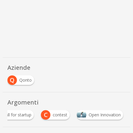
Aziende
Q
Qonto
Argomenti
C
call for startup
contest
Open Innovation