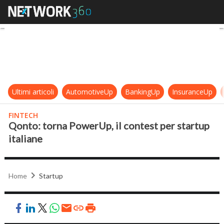
Qonto: torna PowerUp, il contest p
Ultimi articoli
AutomotiveUp
BankingUp
InsuranceUp
FINTECH
Qonto: torna PowerUp, il contest per startup
italiane
Home
Startup