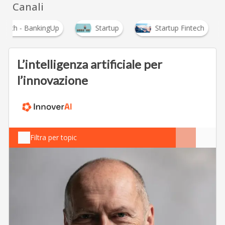
Canali
intech - BankingUp
Startup
Startup Fintech
L’intelligenza artificiale per
l’innovazione
Filtra per topic