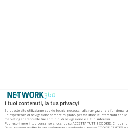
I tuoi contenuti, la tua privacy!
Su questo sito utilizziamo cookie tecnici necessari alla navigazione e funzionali a
un’esperienza di navigazione sempre migliore, per facilitare le interazioni con le 
marketing aderenti alle tue abitudini di navigazione e ai tuoi interessi.
Puoi esprimere il tuo consenso cliccando su ACCETTA TUTTI I COOKIE. Chiudendo 
Potrai sempre gestire le tue preferenze accedendo al nostro COOKIE CENTER e otte