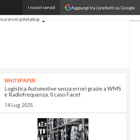
I nostri servizi
Aggiungi tra i preferiti su Google
tomotiveUp
nsuranceUp
RetailUp
p
Proptech
Startup
WHITEPAPER
Logistica Automotive senza errori grazie a WMS
e Radiofrequenza. Il caso Facet
14 Lug 2025