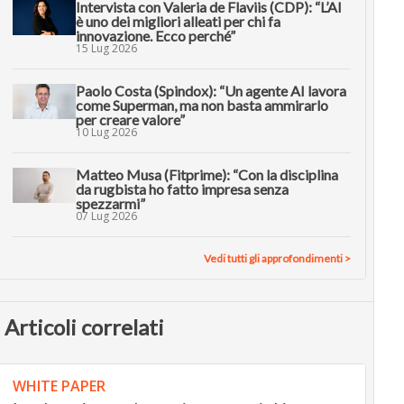
Intervista con Valeria de Flaviis (CDP): “L’AI
è uno dei migliori alleati per chi fa
innovazione. Ecco perché”
15 Lug 2026
Paolo Costa (Spindox): “Un agente AI lavora
come Superman, ma non basta ammirarlo
per creare valore”
10 Lug 2026
Matteo Musa (Fitprime): “Con la disciplina
da rugbista ho fatto impresa senza
spezzarmi”
07 Lug 2026
Vedi tutti gli approfondimenti >
Articoli correlati
WHITE PAPER