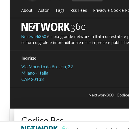
About
Autori
Tags
Rss Feed
Privacy e Cookie Po
è il più grande network in Italia di testate e
Nextwork360
cultura digitale e imprenditoriale nelle imprese e pubbliche
Indirizzo
Via Moretto da Brescia, 22
Milano - Italia
CAP 20133
Nextwork360 - Codice
Codice Rss
Clicca sul pulsante per copiare il link RSS negli appunti.