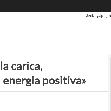
carica, l’entusiasmo e la sua energia positiva»
Ultimi articoli
Au
BankingUp
I
SmartMobilityU
a carica,
a energia positiva»