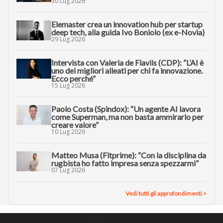
30 Lug 2026
Elemaster crea un innovation hub per startup
deep tech, alla guida Ivo Boniolo (ex e-Novia)
29 Lug 2026
Intervista con Valeria de Flaviis (CDP): “L’AI è
uno dei migliori alleati per chi fa innovazione.
Ecco perché”
15 Lug 2026
Paolo Costa (Spindox): “Un agente AI lavora
come Superman, ma non basta ammirarlo per
creare valore”
10 Lug 2026
Matteo Musa (Fitprime): “Con la disciplina da
rugbista ho fatto impresa senza spezzarmi”
07 Lug 2026
Vedi tutti gli approfondimenti >