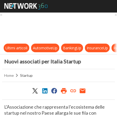
Nuovi associati per Italia Startup
Ultimi articoli
AutomotiveUp
BankingUp
InsuranceUp
Re
Nuovi associati per Italia Startup
Home
Startup
L’Associazione che rappresenta l’ecosistema delle
startup nel nostro Paese allarga le sue fila con