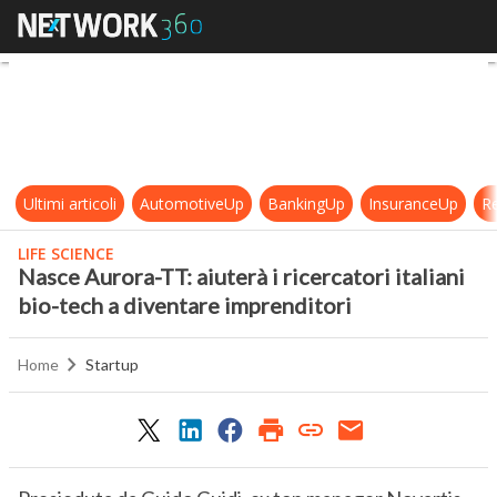
Nasce Aurora-TT: aiuterà i ricercat
Ultimi articoli
AutomotiveUp
BankingUp
InsuranceUp
Re
LIFE SCIENCE
Nasce Aurora-TT: aiuterà i ricercatori italiani
bio-tech a diventare imprenditori
Home
Startup