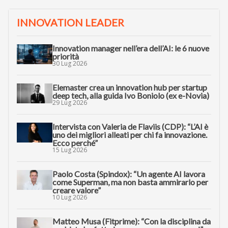
INNOVATION LEADER
Innovation manager nell’era dell’AI: le 6 nuove
priorità
30 Lug 2026
Elemaster crea un innovation hub per startup
deep tech, alla guida Ivo Boniolo (ex e-Novia)
29 Lug 2026
Intervista con Valeria de Flaviis (CDP): “L’AI è
uno dei migliori alleati per chi fa innovazione.
Ecco perché”
15 Lug 2026
Paolo Costa (Spindox): “Un agente AI lavora
come Superman, ma non basta ammirarlo per
creare valore”
10 Lug 2026
Matteo Musa (Fitprime): “Con la disciplina da