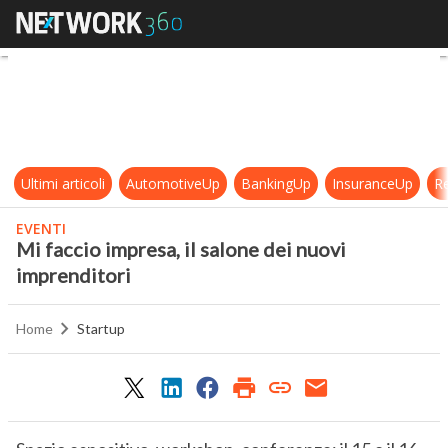
Mi faccio impresa, il salone dei nuo
Ultimi articoli
AutomotiveUp
BankingUp
InsuranceUp
Re
EVENTI
Mi faccio impresa, il salone dei nuovi
imprenditori
Home
Startup