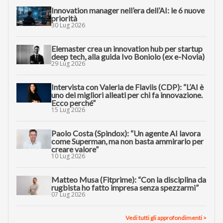
Innovation manager nell’era dell’AI: le 6 nuove
priorità
30 Lug 2026
Elemaster crea un innovation hub per startup
deep tech, alla guida Ivo Boniolo (ex e-Novia)
29 Lug 2026
Intervista con Valeria de Flaviis (CDP): “L’AI è
uno dei migliori alleati per chi fa innovazione.
Ecco perché”
15 Lug 2026
Paolo Costa (Spindox): “Un agente AI lavora
come Superman, ma non basta ammirarlo per
creare valore”
10 Lug 2026
Matteo Musa (Fitprime): “Con la disciplina da
rugbista ho fatto impresa senza spezzarmi”
07 Lug 2026
Vedi tutti gli approfondimenti >