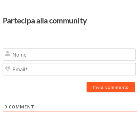
Partecipa alla community
N
Em
0
COMMENTI