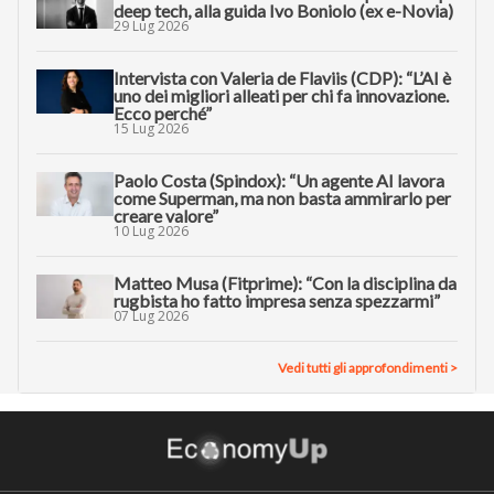
deep tech, alla guida Ivo Boniolo (ex e-Novia)
29 Lug 2026
Intervista con Valeria de Flaviis (CDP): “L’AI è
uno dei migliori alleati per chi fa innovazione.
Ecco perché”
15 Lug 2026
Paolo Costa (Spindox): “Un agente AI lavora
come Superman, ma non basta ammirarlo per
creare valore”
10 Lug 2026
Matteo Musa (Fitprime): “Con la disciplina da
rugbista ho fatto impresa senza spezzarmi”
07 Lug 2026
Vedi tutti gli approfondimenti >