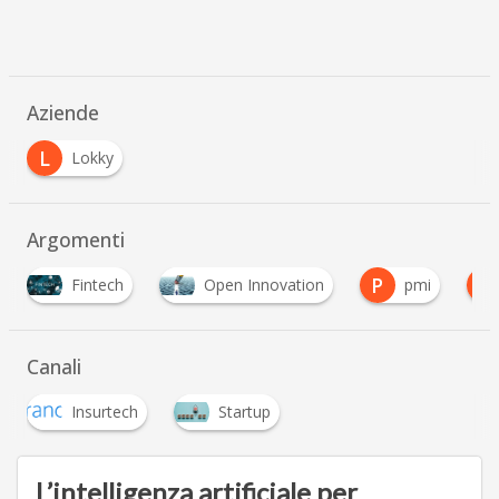
Aziende
L
Lokky
Argomenti
P
S
Open Innovation
pmi
Startup Insurtec
…
Canali
Insurtech
Startup
L’intelligenza artificiale per