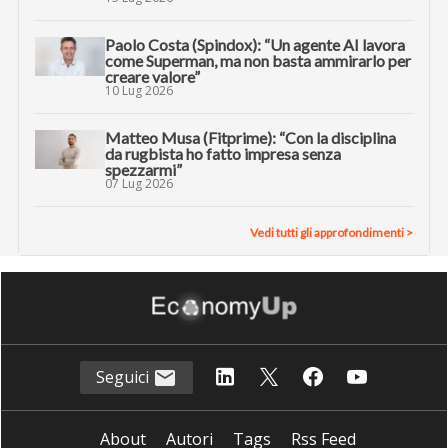
Paolo Costa (Spindox): “Un agente AI lavora
come Superman, ma non basta ammirarlo per
creare valore”
10 Lug 2026
Matteo Musa (Fitprime): “Con la disciplina
da rugbista ho fatto impresa senza
spezzarmi”
07 Lug 2026
Vedi tutti gli approfondimenti >
Seguici
About
Autori
Tags
Rss Feed