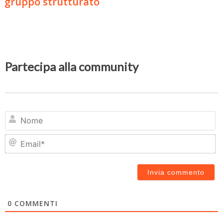
gruppo strutturato
Partecipa alla community
N
Em
0
COMMENTI