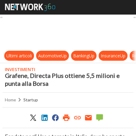
Grafene, Directa Plus ottiene 5,5 m
Ultimi articoli
AutomotiveUp
BankingUp
InsuranceUp
Re
INVESTIMENTI
Grafene, Directa Plus ottiene 5,5 milioni e
punta alla Borsa
Home
Startup