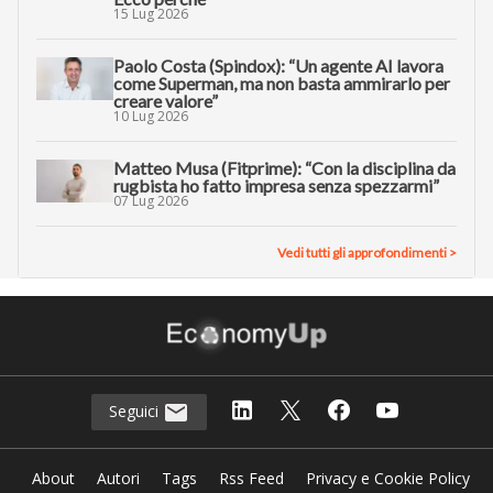
15 Lug 2026
Paolo Costa (Spindox): “Un agente AI lavora
come Superman, ma non basta ammirarlo per
creare valore”
10 Lug 2026
Matteo Musa (Fitprime): “Con la disciplina da
rugbista ho fatto impresa senza spezzarmi”
07 Lug 2026
Vedi tutti gli approfondimenti >
Seguici
About
Autori
Tags
Rss Feed
Privacy e Cookie Policy