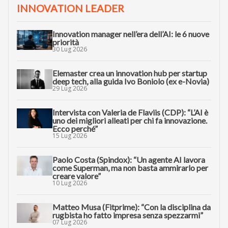
INNOVATION LEADER
Innovation manager nell’era dell’AI: le 6 nuove
priorità
30 Lug 2026
Elemaster crea un innovation hub per startup
deep tech, alla guida Ivo Boniolo (ex e-Novia)
29 Lug 2026
Intervista con Valeria de Flaviis (CDP): “L’AI è
uno dei migliori alleati per chi fa innovazione.
Ecco perché”
15 Lug 2026
Paolo Costa (Spindox): “Un agente AI lavora
come Superman, ma non basta ammirarlo per
creare valore”
10 Lug 2026
Matteo Musa (Fitprime): “Con la disciplina da
rugbista ho fatto impresa senza spezzarmi”
07 Lug 2026