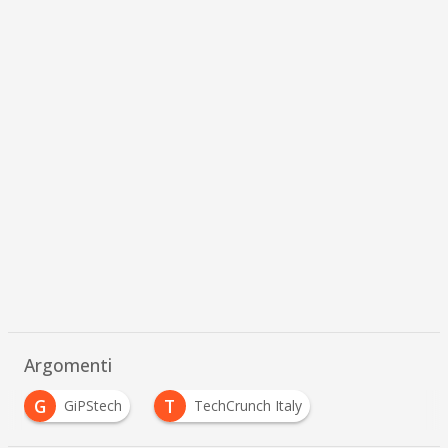
Argomenti
G
T
GiPStech
TechCrunch Italy