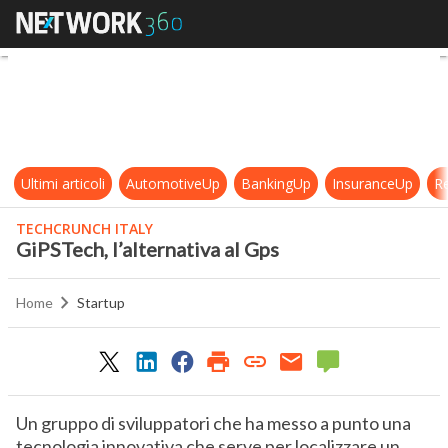
GiPSTech, l’alternativa al Gps
Ultimi articoli
AutomotiveUp
BankingUp
InsuranceUp
Re
TECHCRUNCH ITALY
GiPSTech, l’alternativa al Gps
Home
Startup
Un gruppo di sviluppatori che ha messo a punto una
tecnologia innovativa che serve per localizzare un