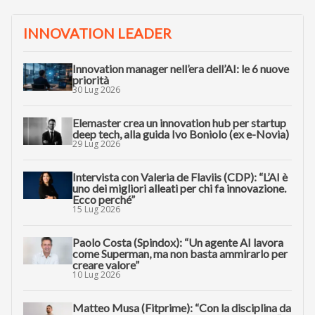
INNOVATION LEADER
Innovation manager nell’era dell’AI: le 6 nuove
priorità
30 Lug 2026
Elemaster crea un innovation hub per startup
deep tech, alla guida Ivo Boniolo (ex e-Novia)
29 Lug 2026
Intervista con Valeria de Flaviis (CDP): “L’AI è
uno dei migliori alleati per chi fa innovazione.
Ecco perché”
15 Lug 2026
Paolo Costa (Spindox): “Un agente AI lavora
come Superman, ma non basta ammirarlo per
creare valore”
10 Lug 2026
Matteo Musa (Fitprime): “Con la disciplina da