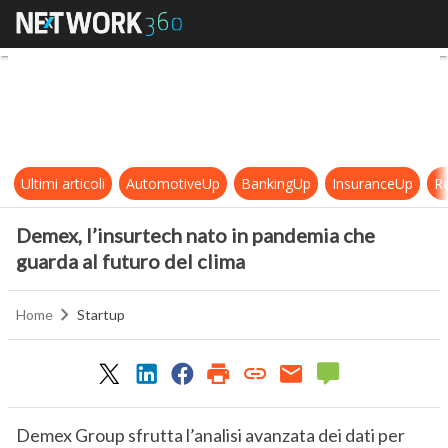
Demex, l’insurtech nato in pandemi
Ultimi articoli
AutomotiveUp
BankingUp
InsuranceUp
Re
Demex, l’insurtech nato in pandemia che
guarda al futuro del clima
Home
Startup
Demex Group sfrutta l’analisi avanzata dei dati per