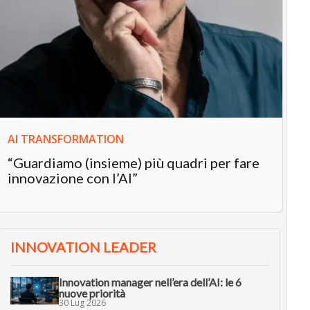
IN
In
“L
in
AI TRANSFORMATION
“Guardiamo (insieme) più quadri per fare
innovazione con l’AI”
INNOVATION LEADER
Innovation manager nell’era dell’AI: le 6
nuove priorità
30 Lug 2026