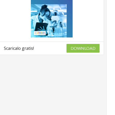
Scaricalo gratis!
DOWNLOAD