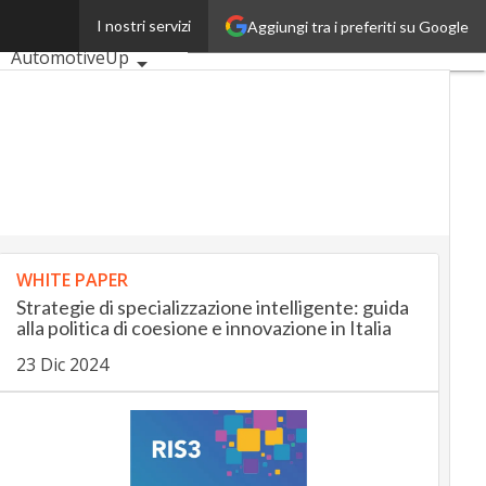
li
I nostri servizi
Aggiungi tra i preferiti su Google
Ultimi articoli
AutomotiveUp
BankingUp
InsuranceUp
RetailUp
SmartMobilityUp
Proptech
Startup
WHITE PAPER
Strategie di specializzazione intelligente: guida
alla politica di coesione e innovazione in Italia
23 Dic 2024