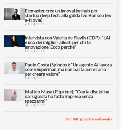
Elemaster crea un innovation hub per
startup deep tech, alla guida Ivo Boniolo (ex
e-Novia)
29 Lug 2026
Intervista con Valeria de Flaviis (CDP): “L’AI
è uno dei migliori alleati per chi fa
innovazione. Ecco perché”
15 Lug 2026
Paolo Costa (Spindox): “Un agente AI lavora
come Superman, ma non basta ammirarlo
per creare valore”
10 Lug 2026
Matteo Musa (Fitprime): “Con la disciplina
da rugbista ho fatto impresa senza
spezzarmi”
07 Lug 2026
Vedi tutti gli approfondimenti >