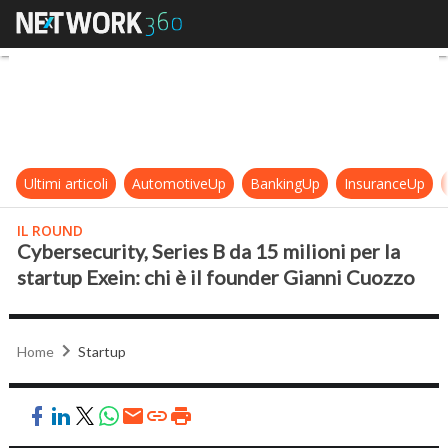
Cybersecurity, Series B da 15 milion
Ultimi articoli
AutomotiveUp
BankingUp
InsuranceUp
IL ROUND
Cybersecurity, Series B da 15 milioni per la
startup Exein: chi è il founder Gianni Cuozzo
Home
Startup