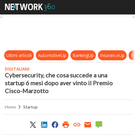
Cybersecurity, che cosa succede a 
Ultimi articoli
AutomotiveUp
BankingUp
InsuranceUp
Re
DIGITALIANI
Cybersecurity, che cosa succede a una
startup 6 mesi dopo aver vinto il Premio
Cisco-Marzotto
Home
Startup