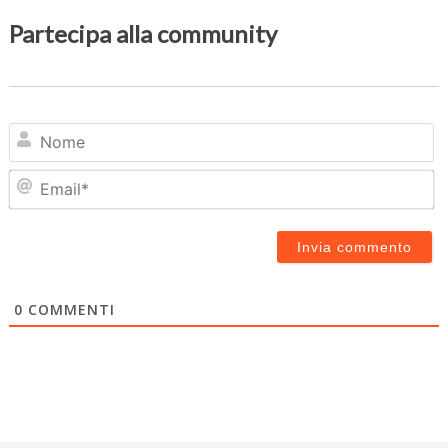
Partecipa alla community
N
Em
0
COMMENTI